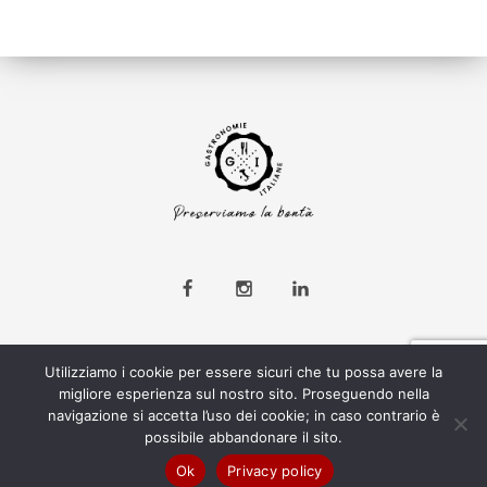
Utilizziamo i cookie per essere sicuri che tu possa avere la
migliore esperienza sul nostro sito. Proseguendo nella
navigazione si accetta l’uso dei cookie; in caso contrario è
2022 © GASTRONOMIE ITALIANE S.R.L. LARGO PANIZZA 4, PAVIA - 27100
possibile abbandonare il sito.
P.IVA: 02541690182, N° REA PV-282162 REGISTRATA ALL’UFFICIO DI
Ok
Privacy policy
PAVIA. GASTRONOMIE.ITALIANE@PEC.IT. CAPITALE SOCIALE 10000€ I.V.