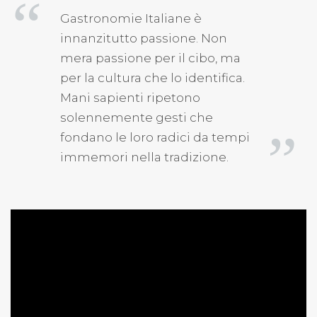
Gastronomie Italiane è
innanzitutto passione. Non
mera passione per il cibo, ma
per la cultura che lo identifica.
Mani sapienti ripetono
solennemente gesti che
fondano le loro radici da tempi
immemori nella tradizione.